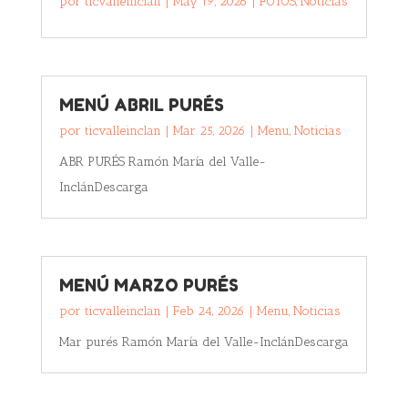
por
ticvalleinclan
|
May 19, 2026
|
FOTOS
,
Noticias
MENÚ ABRIL PURÉS
por
ticvalleinclan
|
Mar 25, 2026
|
Menu
,
Noticias
ABR PURÉS Ramón María del Valle-
InclánDescarga
MENÚ MARZO PURÉS
por
ticvalleinclan
|
Feb 24, 2026
|
Menu
,
Noticias
Mar purés Ramón María del Valle-InclánDescarga